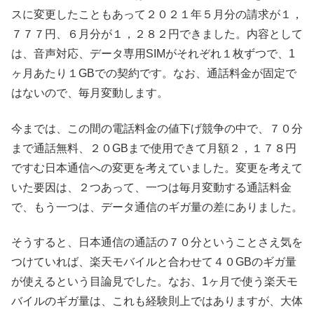
スに変更したこともあって２０２１年５月分の請求が１，
７７７円、６月分が１，２８２円できました。内容として
は、音声対応、データ専用SIMがそれぞれ１枚ずつで、1
ヶ月あたり１GBでの契約です。なお、通話料金が固定で
はないので、毎月変動します。
今までは、この間の電話料金の値下げ競争の中で、７０分
まで通話無料、２０GBまで使用できて月額２，１７８円
ですむ日本通信への変更を考えていました。変更を考えて
いた要因は、２つあって、一つは毎月変動する通話料金
で、もう一つは、データ通信のギガ量の差にありました。
そうすると、日本通信の通話の７０分ということさえ気を
つけていれば、楽天モバイルと合わせて４０GBのギガ量
が使えるという目論見でした。なお、1ヶ月で使う楽天モ
バイルのギガ量は、これも経験則上ではありますが、大体