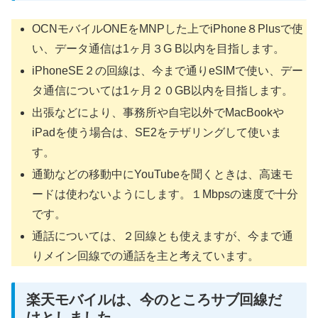
OCNモバイルONE
を
MNPした上でiPhone８Plusで使
い、データ通信は1ヶ月３G B以内を目指します。
iPhoneSE２の回線は、今まで通りeSIMで使い、デー
タ通信については1ヶ月２０GB以内を目指します。
出張などにより、事務所や自宅以外でMacBookや
iPadを使う場合は、SE2をテザリングして使いま
す。
通勤などの移動中にYouTubeを聞くときは
、
高速モ
ードは使わないようにします。
１Mbpsの速度で十分
です。
通話については、２回線とも使えますが、今まで通
りメイン回線での通話を主と考えています。
楽天モバイルは、今のところサブ回線だ
けとしました