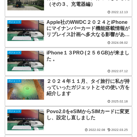
（その３、充電器編）
2022.12.13
Apple社のWWDC２０２４とiPhone
ガジェット
にマイナンバーカード機能搭載情報が
リプレイス計画へ多大なる影響があり
ます
2024.08.02
iPhone１３PRO (２５６GB)が来まし
ガジェット
た 。
2022.07.12
２０２４年１１月、タイ旅行に私が持
ガジェット
っていったガジェットとその使い方を
紹介します
2025.02.18
Povo2.0をeSIMからSIMカードに変更
ガジェット
し、設定し直しました
2022.02.08
2022.03.25