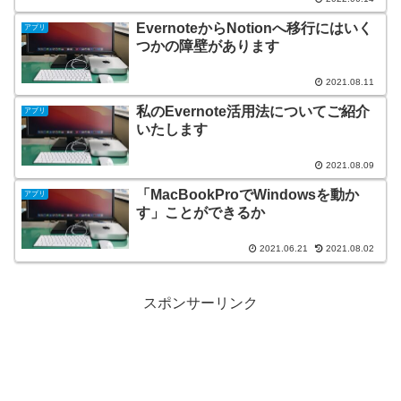
EvernoteからNotionへ移行にはいく
アプリ
つかの障壁があります
2021.08.11
私のEvernote活用法についてご紹介
アプリ
いたします
2021.08.09
「MacBookProでWindowsを動か
アプリ
す」ことができるか
2021.06.21
2021.08.02
スポンサーリンク