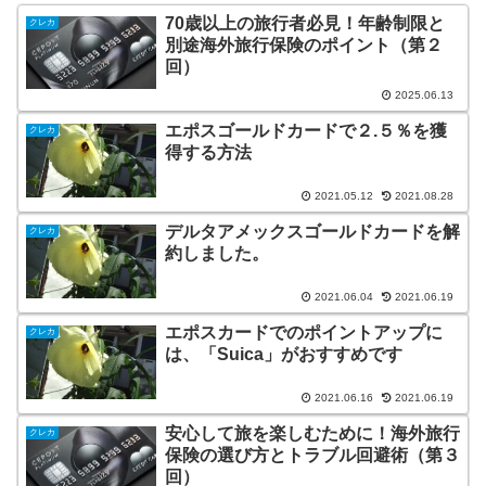
70歳以上の旅行者必見！年齢制限と
クレカ
別途海外旅行保険のポイント（第２
回）
2025.06.13
エポスゴールドカードで２.５％を獲
クレカ
得する方法
2021.05.12
2021.08.28
デルタアメックスゴールドカードを解
クレカ
約しました。
2021.06.04
2021.06.19
エポスカードでのポイントアップに
クレカ
は、「Suica」がおすすめです
2021.06.16
2021.06.19
安心して旅を楽しむために！海外旅行
クレカ
保険の選び方とトラブル回避術（第３
回）