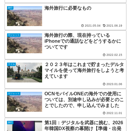
海外旅行に必要なもの
旅行
2021.05.04
2021.06.19
海外旅行の際、現在持っている
ガジェット
iPhoneでの通話などをどうするかに
ついてです
2022.02.15
２０２３年はこれまで貯まったデルタ
マイル
マイルを使って海外旅行をしようと考
えています
2023.01.06
OCNモバイルONEの海外での使用に
ガジェット
ついては、別途申し込みが必要とのこ
とでしたので、申し込んでみました ￼
2022.11.01
第1回：デジタルを武器に挑む、2026
旅行
年韓国DX視察の幕開け【準備・出発