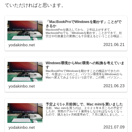
ていただければと思います。
「MacBookProでWindowsを動かす」ことがで
きるか
MacbookProを購入してから、２年以上がすぎて、
MacbookProでも「Windowsを動かす」ことができて、社
労士や行政書士の業務にも十分使えるということが検証で
きましたので、そのことについての投稿です。
MacbookPro購入の...
2021.06.21
yodakinbo.net
Windows環境からMac環境への転換を考えていま
す
MacBookProでWindowsを動かすことの検証ができたの
で、今度はいっそのこと、パソコン環境等もWindowsから
Macへ変えてみようかという話です。この間、パソコン環
境等について考えてきたこと私は宮崎市で社労士と行政書
士を営んでい...
2021.06.23
yodakinbo.net
予定より1ヶ月前倒しで、Mac miniを買いました
当初、Mac miniを買うのは、２０２１年８月ころの予定で
したが、突然のアルバイト雇用をしなければならなくなっ
たので、購入を1ヶ月程度早めて、７月に購入しました。今
回はその辺の事情等についてお伝えします。突然、パソコ
ンが必要になりましたM...
2021.07.09
yodakinbo.net